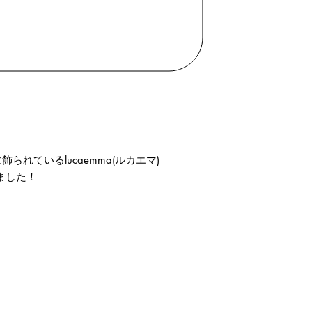
れているlucaemma(ルカエマ)
ました！