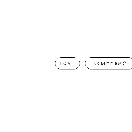
lucaemma紹介
HOME