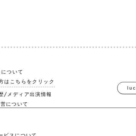
​僕たちはlucaemma(ルカエマ)
世界中に光をもたらす子どもたち
maについて
方はこちらをクリック
lu
/略歴/メディア出演情報
運営について
のサービスについて