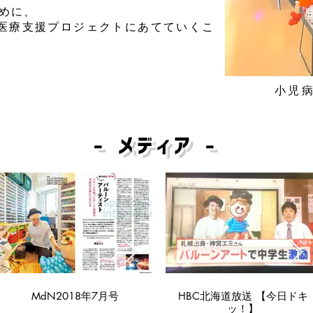
めに、
部を医療支援プロジェクトにあてていくこ
​小児
​- メディア -
Xperia XZ CM
MdN2018年7月号
20180604-mdn03_full.jpg
HBC北海道放送 【今日ドキ
ッ！】