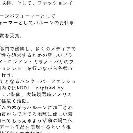
を取得。そして、ファッションイ
ルーンパフォーマーとして
パフォーマーとしてバルーンのお仕事
の賞を受賞。
。
ス部門で優勝し、多くのメディアで
ブ性を追求するための新しいブラ
にNY・ロンドン・ミラノ・パリのフ
ションショーを行いながら各都市
を行う。
めてとなるバンクーバーファッショ
KDDI「inspired by
ッズエリア装飾、大統領選時アメリカ
ど幅広く活動。
ゴムの木からバルーンに加工され
物質からできてる地球に優しい素
知ってもらえるよう活動の場で伝
たアート作品を表現するという視