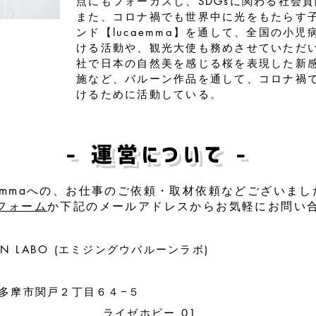
点にもフォーカスし、SDGsに関わる社会
また、コロナ禍でも世界中に光をもたらす
ンド【lucaemma】を通して、全国の小
ける活動や、観光大使も務めさせていただ
社で日本の自然美を感じる桜を表現した新
施など、バルーン作品を通して、コロナ禍
けるために活動している。
​- 運営について -
aemmaへの、お仕事のご依頼・取材依頼などございま
フォーム
か下記のメールアドレスからお気軽にお問い
LOON LABO (エミジングウバルーンラボ)
東京都多摩市関戸２丁目６４−５
ビー 01