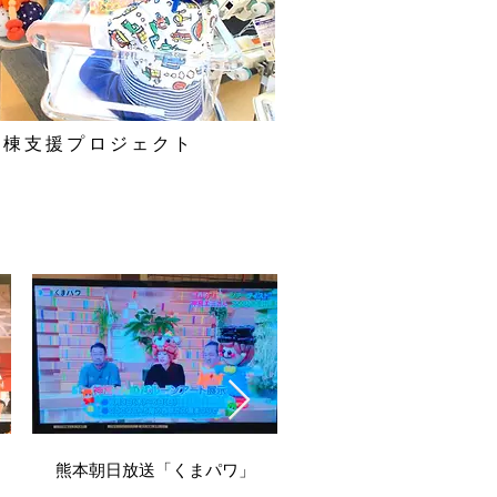
病棟支援プロジェクト
IMG_6602_edited.jpg
熊本朝日放送「くまパワ」
IMG_0370.jpg