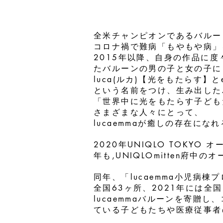
全米チャンピオンであるバルー
コロナ禍で難病「もやもや病」
2015年以降、自身の作品に度
たバルーンの男の子と女の子に
luca(ルカ)【光をもたらす】と
という名前をつけ、
生み出した
「​世界中に光をもたらす子ど
さまざまな人々にとって、
lucaemmaが癒しの存在にな
2020年UNIQLO TOKYO
年も,UNIQLOmitten府中の
同年、「lucaemma小児病
全国63ヶ所、2021年には全
lucaemmaバルーンを寄贈し、
ている子どもたちや医療従事者