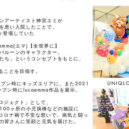
ンアーティスト神宮エミが
を患い入院したことで、
々登場していた
emma(エマ)【全世界に】
バルーンのキャラクター。
もたち」というコンセプトをもとに、
れることを目指す。
​UNIQ
 オープン時にキッズエリアに、また2021
オープン時に
lucaemma作品を展示。
棟プロジェクト」として、
国100ヶ所の小児病棟などの施設に
コロナ禍で不安な想いで、病気と闘っ
の皆さんに笑顔と元気を届けた。