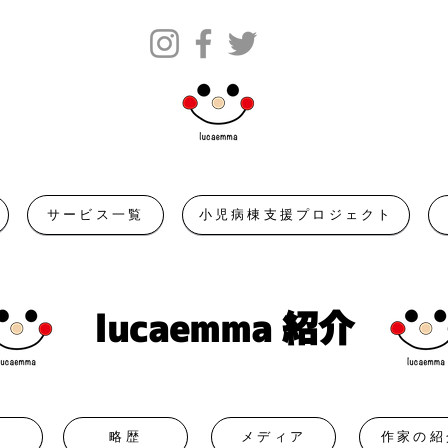
サービス一覧
小児病棟支援プロジェクト
lucaemma 紹介
は
略歴
メディア
作家の紹