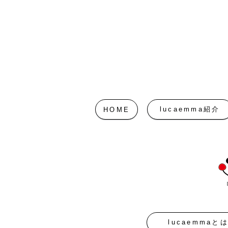
lucaemma紹介
HOME
lucaemmaと