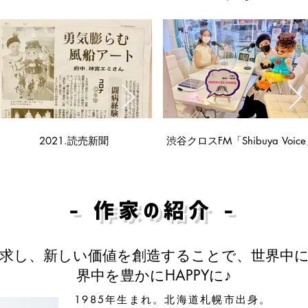
020調布経済新聞 & Yahooニュ
2021.読売新聞
渋谷クロスFM「Shibuya Voic
2021.読売新聞
ース!
​- 作家の紹介 -
求し、新しい価値を創造することで、世界中
界中を豊かにHAPPYに♪
1985年生まれ。北海道札幌市出身。