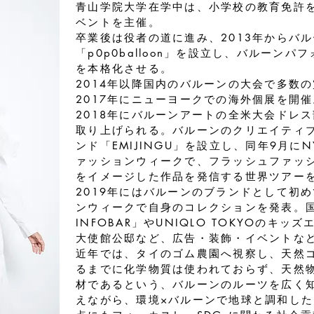
⻘山学院大学在学中は、小学校の教育免許
ベントを主催。
卒業後は役者の道に進み、2013年からバ
「p0p0balloon」を設立し、バルーン
を本格化させる。
2014年以降国内のバルーンの大会で多数
2017年にニューヨークでの海外個展を開催
2018年にバルーンアートの全米大会ドレ
取り上げられる。バルーンのクリエイティ
ンド「EMIJINGU」を設立し、同年9月
ァッションウィークで、フラッシュファッ
をイメージした作品を発信する世界ツアー
2019年にはバルーンのブランドとして初
ンウィークで自身のコレクションを発表。国内では
INFOBAR」やUNIQLO TOKYOのキ
大使館公邸など、広告・装飾・イベントな
近年では、タイのゴム農園へ視察し、天然
るまでに化学物質は使われておらず、天然
材であるという、バルーンのルーツを広く
えながら、環境×バルーンで地球と調和し