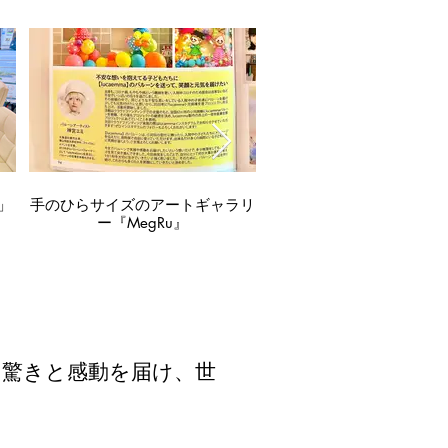
e」
手のひらサイズのアートギャラリ
IMG_8120.jpg
手のひらサイズのアートギ
ー『MegRu』
ー『MegRu』
に驚きと感動を届け、世