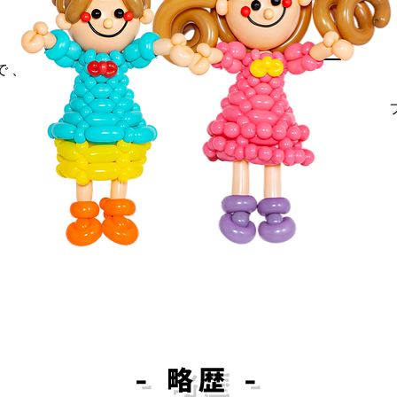
で、
​- 略歴 -