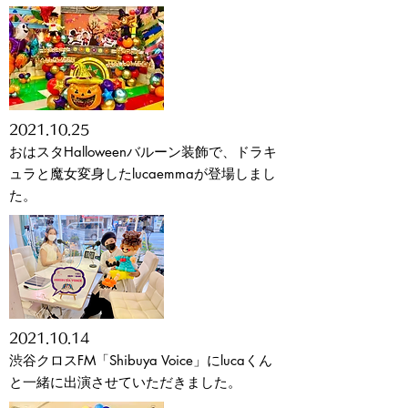
2021
.10.25
おはスタHalloweenバルーン装飾で、ドラキ
ュラと魔女変身したlucaemmaが登場しまし
た。
2021
.10.14
渋谷クロスFM「Shibuya Voice」に
​lucaくん
と一緒に出演させていただきました。