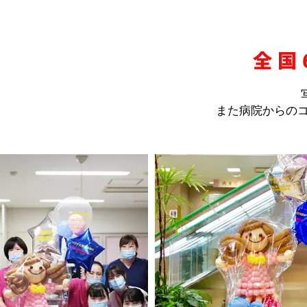
全国
​また病院からの