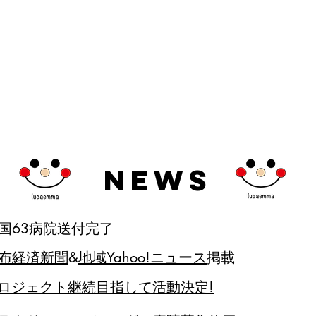
NEWS
3 全国63病院送付完了
布経済新聞
&
地域Yahoo!ニュース
掲載
ロジェクト継続目指して活動決定!